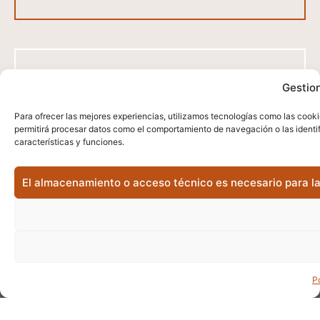
Gestion
Para ofrecer las mejores experiencias, utilizamos tecnologías como las cooki
360º Rundum – Immobilienpaket
permitirá procesar datos como el comportamiento de navegación o las identifi
características y funciones.
Mehr Information
El almacenamiento o acceso técnico es necesario para la 
P