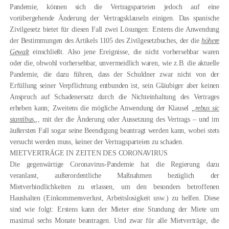
Pandemie, können sich
die Vertragsparteien jedoch auf eine
vorübergehende Änderung der Vertragsklauseln einigen. Das spanische
Zivilgesetz bietet für diesen Fall zwei Lösungen: Erstens die Anwendung
der Bestimmungen des Artikels 1105 des Zivilgesetzbuches, der die
höhere
Gewalt
einschließt. Also jene Ereignisse, die nicht vorhersehbar waren
oder die, obwohl vorhersehbar, unvermeidlich waren, wie z.B. die aktuelle
Pandemie, die dazu führen, dass der Schuldner zwar nicht von der
Erfüllung seiner Verpflichtung entbunden ist, sein Gläubiger aber keinen
Anspruch auf Schadenersatz durch die Nichteinhaltung des Vertrages
erheben kann; Zweitens die mögliche Anwendung der Klausel
„
rebus sic
stantibus
„
, mit der die Änderung oder Aussetzung des Vertrags – und im
äußersten Fall sogar seine Beendigung beantragt werden kann, wobei stets
versucht werden muss, keiner der Vertragsparteien zu schaden.
MIETVERTRÄGE IN ZEITEN DES CORONAVIRUS
Die gegenwärtige Coronavirus-Pandemie hat die Regierung dazu
veranlasst, außerordentliche Maßnahmen bezüglich der
Mietverbindlichkeiten zu erlassen, um den besonders betroffenen
Haushalten (Einkommensverlust, Arbeitslosigkeit usw.) zu helfen. Diese
sind wie folgt: Erstens kann der Mieter eine Stundung der Miete um
maximal sechs Monate beantragen. Und zwar für alle Mietverträge, die