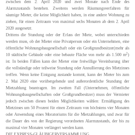
zwischen dem 2. April 2020 und zwei Monate nach Ende des
Alarmzustands bestehen. Zweitens werden Räumungsverfahren für
säumige Mieter, die keine Möglichkeit haben, in eine andere Wohnung zu
ziehen,
für einen Zeitraum von maximal sechs Monaten ab dem 2. April
2020 ausgesetzt
.
Drittens die Stundung oder der Erlass der Miete, wobei unterschieden
werden muss,
ob der Mieter eine Privatperson oder ein Unternehmen, eine
öffentliche Wohnungsbaugesellschaft oder ein Großgrundbesitzer
(mehr als
2
10 städtische Gebäude oder eine bebaute Fläche von mehr als 1.500 m
)
ist
. In beiden Fällen kann der Mieter eine freiwillige Vereinbarung über
die vollständige oder teilweise Stundung oder Annullierung des Mietzinses
treffen. Wenn keine Einigung zustande kommt, kann der Mieter bis zum
2. Mai 2020 eine vorübergehende und außerordentliche Stundung der
Mietzahlung beantragen. Im zweiten Fall
(Unternehmen, öffentliche
Wohnungsbaugesellschaften oder Großgrundbesitzer)
muss der Vermieter
jedoch zwischen diesen beiden Möglichkeiten wählen: Ermäßigung des
Mietzinses um 50 Prozent für einen Zeitraum von höchstens vier Monaten
oder Anwendung eines Moratoriums für die Mietzahlungen, und zwar für
die Dauer des von der Regierung verordneten Alarmzustands, der bis zu
maximal vier Monaten verlängert werden kann.
DIE EXPRESS-GLÄUBIGERVERSAMMLUNG