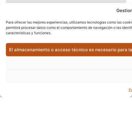
Gestion
Para ofrecer las mejores experiencias, utilizamos tecnologías como las cooki
permitirá procesar datos como el comportamiento de navegación o las identifi
características y funciones.
El almacenamiento o acceso técnico es necesario para la 
P
Sant Miquel, 46, 07002 Palma de Mallorca
+34 971 288 442
+34 971 282 924