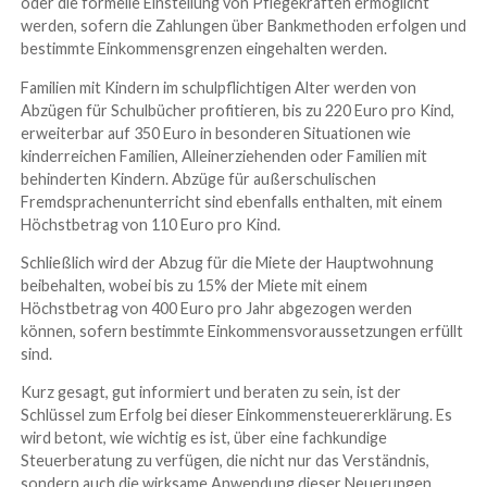
oder die formelle Einstellung von Pflegekräften ermöglicht
werden, sofern die Zahlungen über Bankmethoden erfolgen und
bestimmte Einkommensgrenzen eingehalten werden.
Familien mit Kindern im schulpflichtigen Alter werden von
Abzügen für Schulbücher profitieren, bis zu 220 Euro pro Kind,
erweiterbar auf 350 Euro in besonderen Situationen wie
kinderreichen Familien, Alleinerziehenden oder Fa­milien mit
behinderten Kindern. Abzüge für außerschulischen
Fremdsprachenunterricht sind ebenfalls enthalten, mit einem
Höchstbetrag von 110 Euro pro Kind.
Schließlich wird der Abzug für die Miete der Hauptwohnung
beibehalten, wobei bis zu 15% der Miete mit einem
Höchstbetrag von 400 Euro pro Jahr abgezogen werden
können, sofern bestimmte Einkommensvoraussetzungen erfüllt
sind.
Kurz gesagt, gut informiert und beraten zu sein, ist der
Schlüssel zum Erfolg bei dieser Einkommensteuererklärung. Es
wird betont, wie wichtig es ist, über eine fachkundige
Steuerberatung zu verfügen, die nicht nur das Verständnis,
sondern auch die wirksame Anwendung dieser Neuerungen