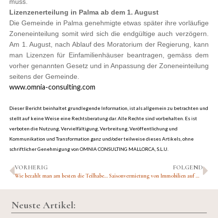
muss.
Lizenzenerteilung in Palma ab dem 1. August
Die Gemeinde in Palma genehmigte etwas später ihre vorläufige
Zoneneinteilung somit wird sich die endgültige auch verzögern.
Am 1. August, nach Ablauf des Moratorium der Regierung, kann
man Lizenzen für Einfamilienhäuser beantragen, gemäss dem
vorher genannten Gesetz und in Anpassung der Zoneneinteilung
seitens der Gemeinde.
www.omnia-consulting.com
Dieser Bericht beinhaltet grundlegende Information, ist als allgemein zu betrachten und
stellt auf keine Weise eine Rechtsberatung dar. Alle Rechte sind vorbehalten. Es ist
verboten die Nutzung, Vervielfältigung, Verbreitung, Veröffentlichung und
Kommunikation und Transformation ganz und/oder teilweise dieses Artikels, ohne
schriftlicher Genehmigung von OMNIA CONSULTING MALLORCA, S.L.U.
VORHERIG
FOLGEND
Wie bezahlt man am besten die Teilhaber eines Unternehmens für Ihre Arbeit? Teil I
Saisonvermietung von Immobilien auf Mallorca
Neuste Artikel: